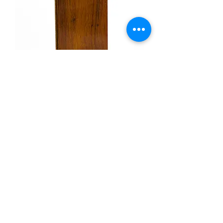
Peruvian Mahogany（Not available
online, store pickup only）